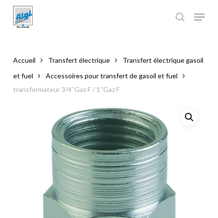
Skip
to
main
Close
content
Menu
Accueil
Transfert électrique
Transfert électrique gasoil
et fuel
Accessoires pour transfert de gasoil et fuel
transformateur 3/4″Gaz F / 1″Gaz F