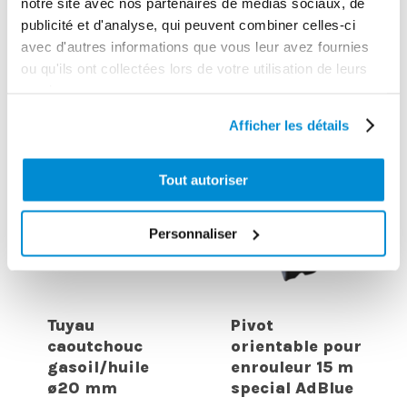
CES PRODUITS PEUVENT VOUS
notre site avec nos partenaires de médias sociaux, de
publicité et d'analyse, qui peuvent combiner celles-ci
INTERESSER
avec d'autres informations que vous leur avez fournies
ou qu'ils ont collectées lors de votre utilisation de leurs
services.
Afficher les détails
Tout autoriser
Personnaliser
Tuyau
Pivot
caoutchouc
orientable pour
gasoil/huile
enrouleur 15 m
ø20 mm
special AdBlue