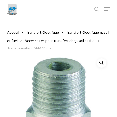
Skip
to
main
Close
content
Menu
Accueil
Transfert électrique
Transfert électrique gasoil
et fuel
Accessoires pour transfert de gasoil et fuel
Transformateur M/M 1″ Gaz