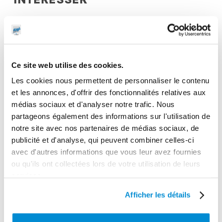
Ce site web utilise des cookies.
Les cookies nous permettent de personnaliser le contenu
et les annonces, d'offrir des fonctionnalités relatives aux
médias sociaux et d'analyser notre trafic. Nous
partageons également des informations sur l'utilisation de
notre site avec nos partenaires de médias sociaux, de
Raccord
Support fixe
publicité et d'analyse, qui peuvent combiner celles-ci
tournant (M/F)
pour enrouleur
avec d'autres informations que vous leur avez fournies
1″ Gaz
AdBlue 8 m
ou qu'ils ont collectées lors de votre utilisation de leurs
services.
Afficher les détails