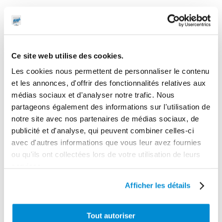
Ce site web utilise des cookies.
Les cookies nous permettent de personnaliser le contenu
et les annonces, d'offrir des fonctionnalités relatives aux
médias sociaux et d'analyser notre trafic. Nous
partageons également des informations sur l'utilisation de
notre site avec nos partenaires de médias sociaux, de
publicité et d'analyse, qui peuvent combiner celles-ci
avec d'autres informations que vous leur avez fournies
Pivot
Pistolet manuel
ou qu'ils ont collectées lors de votre utilisation de leurs
orientable pour
de distribution
services.
enrouleur 8 m
gasoil 120
Afficher les détails
spécial AdBlue
l/min
Tout autoriser