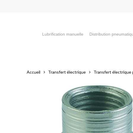
Skip
to
main
content
Lubrification manuelle
Distribution pneumatiq
Appuyez sur la touche "Entrée" pour faire votre recherch
Accueil
Transfert électrique
Transfert électrique g