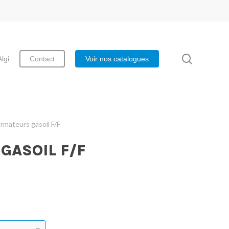
search
Algi
Contact
Voir nos catalogues
rmateurs gasoil F/F
GASOIL F/F