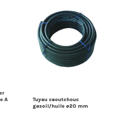
er
e A
Tuyau caoutchouc
gasoil/huile ø20 mm