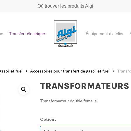
Où trouver les produits Algi
ue
Transfert électrique
Équipement d’atelier
e ou "ESC" pour fermer
asoil et fuel
Accessoires pour transfert de gasoil et fuel
Transfo
TRANSFORMATEURS 
Transformateur double femelle
Option :