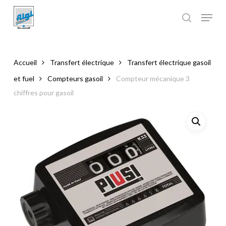
Skip
to
main
Close
content
Menu
Accueil
Transfert électrique
Transfert électrique gasoil
et fuel
Compteurs gasoil
Compteur mécanique 3
chiffres pour gasoil