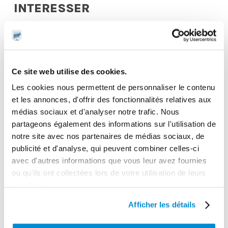
INTERESSER
Ce site web utilise des cookies.
Les cookies nous permettent de personnaliser le contenu
et les annonces, d'offrir des fonctionnalités relatives aux
médias sociaux et d'analyser notre trafic. Nous
partageons également des informations sur l'utilisation de
notre site avec nos partenaires de médias sociaux, de
publicité et d'analyse, qui peuvent combiner celles-ci
avec d'autres informations que vous leur avez fournies
Groupe
Pivot
ou qu'ils ont collectées lors de votre utilisation de leurs
compact de
orientable pour
services.
transfert gasoil
enrouleur 15 m
12 V – 45 l/min
special AdBlue
Afficher les détails