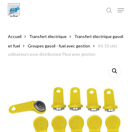
Skip
to
main
Close
content
Menu
Accueil
Transfert électrique
Transfert électrique gasoil
et fuel
Groupes gasoil - fuel avec gestion
Kit 10 clés
utilisateurs pour distributeur Piusi avec gestion