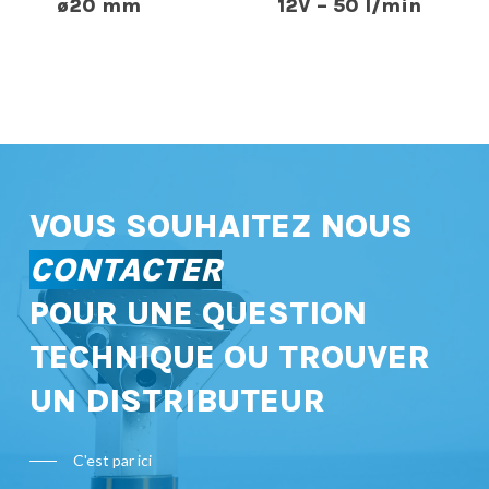
ø20 mm
12V – 50 l/min
VOUS SOUHAITEZ NOUS
CONTACTER
POUR UNE QUESTION
TECHNIQUE OU TROUVER
UN DISTRIBUTEUR
C'est par ici