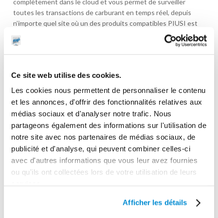
complètement dans le cloud et vous permet de surveiller
toutes les transactions de carburant en temps réel, depuis
n’importe quel site où un des produits compatibles PIUSI est
installé.
B.SMART est intégré dans la gamme de produits dédiés
B.SMART
Ce site web utilise des cookies.
Les cookies nous permettent de personnaliser le contenu
Télécharger la fiche en PDF
et les annonces, d'offrir des fonctionnalités relatives aux
médias sociaux et d'analyser notre trafic. Nous
partageons également des informations sur l'utilisation de
INFORMATIONS
notre site avec nos partenaires de médias sociaux, de
publicité et d'analyse, qui peuvent combiner celles-ci
COMPLÉMENTAIRES
avec d'autres informations que vous leur avez fournies
ou qu'ils ont collectées lors de votre utilisation de leurs
Gamme tarifaire
services.
Equipements d'atelier
Afficher les détails
Gencode