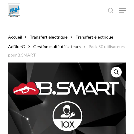
Skip
to
main
Close
content
Menu
Accueil
Transfert électrique
Transfert électrique
AdBlue®
Gestion multi utilisateurs
Pack 50 utilisateurs
pour B.SMART