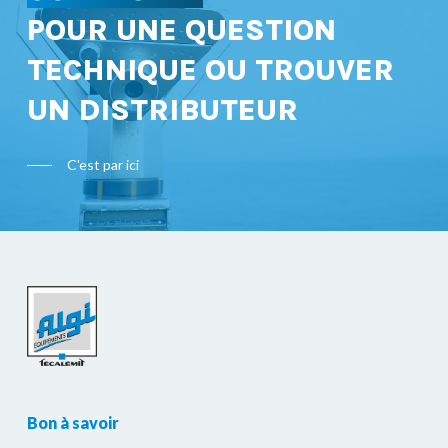
POUR UNE QUESTION
TECHNIQUE OU TROUVER
UN DISTRIBUTEUR
C'est par ici
Bon à savoir