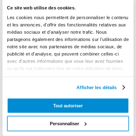
Ce site web utilise des cookies.
Les cookies nous permettent de personnaliser le contenu
et les annonces, d'offrir des fonctionnalités relatives aux
Raccord
médias sociaux et d'analyser notre trafic. Nous
tournant 90° 1″
partageons également des informations sur l'utilisation de
Pistolet manuel
Gaz (F) / 3/4″
notre site avec nos partenaires de médias sociaux, de
de distribution
Gaz (M) 50 bar
publicité et d'analyse, qui peuvent combiner celles-ci
gasoil 120
pour enrouleur
avec d'autres informations que vous leur avez fournies
l/min
gasoil
ou qu'ils ont collectées lors de votre utilisation de leurs
services.
Afficher les détails
Tout autoriser
Personnaliser