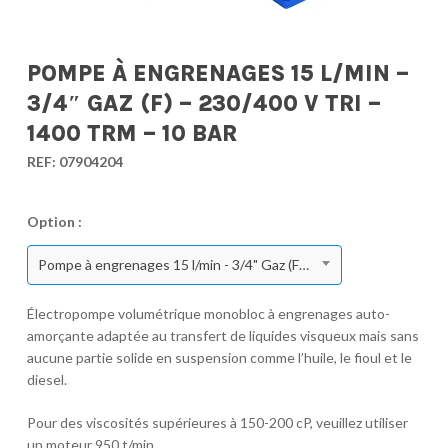
POMPE À ENGRENAGES 15 L/MIN –
3/4″ GAZ (F) – 230/400 V TRI –
1400 TRM – 10 BAR
REF:
07904204
Option :
Pompe à engrenages 15 l/min - 3/4" Gaz (F) - 230/400 V Tri - 1400 TRM - 10 bar
Électropompe volumétrique monobloc à engrenages auto-
amorçante adaptée au transfert de liquides visqueux mais sans
aucune partie solide en suspension comme l’huile, le fioul et le
diesel.
Pour des viscosités supérieures à 150-200 cP, veuillez utiliser
un moteur 950 t/min.