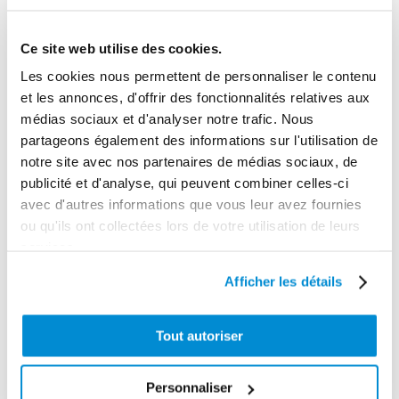
Cer/Carb/Viton
Longueur max distribution
Ce site web utilise des cookies.
100 m HMT
Les cookies nous permettent de personnaliser le contenu
Gamme tarifaire
et les annonces, d'offrir des fonctionnalités relatives aux
Equipements d'atelier
médias sociaux et d'analyser notre trafic. Nous
partageons également des informations sur l'utilisation de
Poids (kg)
notre site avec nos partenaires de médias sociaux, de
8.5
publicité et d'analyse, qui peuvent combiner celles-ci
avec d'autres informations que vous leur avez fournies
Garantie
ou qu'ils ont collectées lors de votre utilisation de leurs
2 ans
services.
Gencode
Afficher les détails
3284660416570
Tout autoriser
CES PRODUITS PEUVENT VOUS
Personnaliser