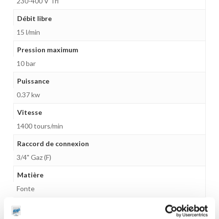
230-400 V Tri
Débit libre
15 l/min
Pression maximum
10 bar
Puissance
0.37 kw
Vitesse
1400 tours/min
Raccord de connexion
3/4" Gaz (F)
Matière
Fonte
Matière intérieure