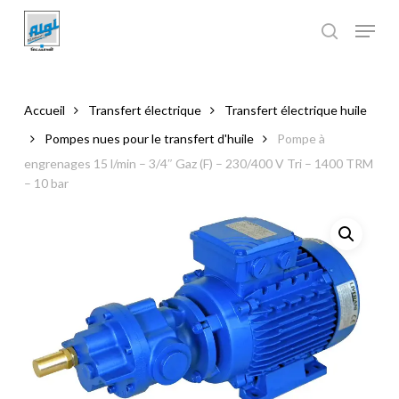
Skip
to
main
Close
content
Menu
Accueil
Transfert électrique
Transfert électrique huile
Pompes nues pour le transfert d'huile
Pompe à
engrenages 15 l/min – 3/4″ Gaz (F) – 230/400 V Tri – 1400 TRM
– 10 bar