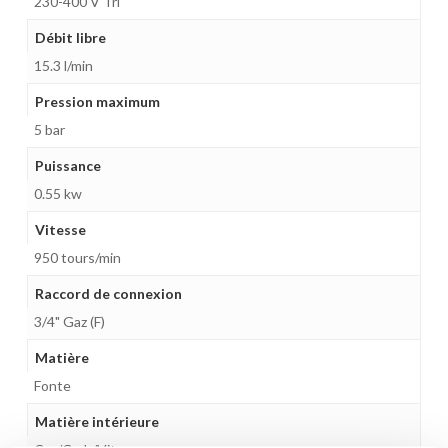
230-400 V Tri
Débit libre
15.3 l/min
Pression maximum
5 bar
Puissance
0.55 kw
Vitesse
950 tours/min
Raccord de connexion
3/4" Gaz (F)
Matière
Fonte
Matière intérieure