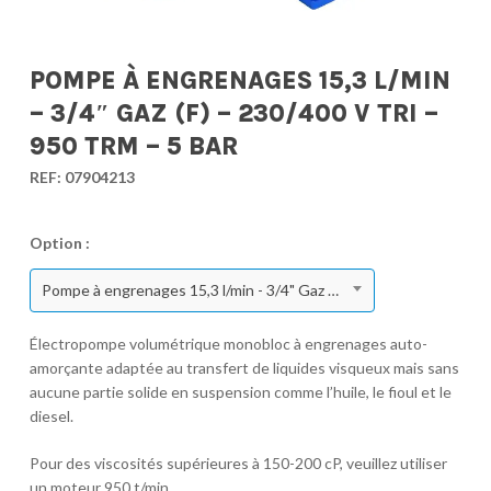
POMPE À ENGRENAGES 15,3 L/MIN
– 3/4″ GAZ (F) – 230/400 V TRI –
950 TRM – 5 BAR
REF:
07904213
Option :
Pompe à engrenages 15,3 l/min - 3/4" Gaz (F) - 230/400 V Tri - 950 TRM - 5 bar
Électropompe volumétrique monobloc à engrenages auto-
amorçante adaptée au transfert de liquides visqueux mais sans
aucune partie solide en suspension comme l’huile, le fioul et le
diesel.
Pour des viscosités supérieures à 150-200 cP, veuillez utiliser
un moteur 950 t/min.