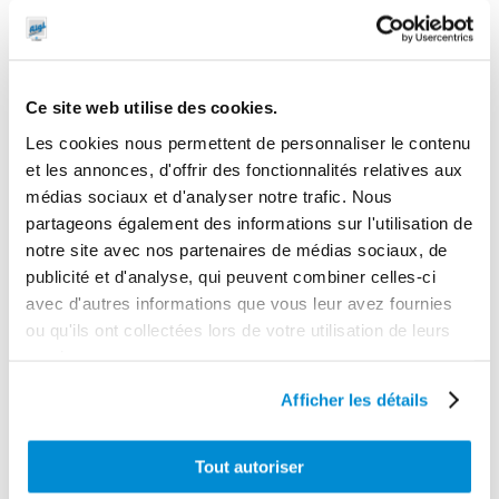
Cer/Carb/Viton
Longueur max distribution
50 m HMT
Ce site web utilise des cookies.
Gamme tarifaire
Les cookies nous permettent de personnaliser le contenu
Equipements d'atelier
et les annonces, d'offrir des fonctionnalités relatives aux
Poids (kg)
médias sociaux et d'analyser notre trafic. Nous
15.4
partageons également des informations sur l'utilisation de
notre site avec nos partenaires de médias sociaux, de
Garantie
publicité et d'analyse, qui peuvent combiner celles-ci
2 ans
avec d'autres informations que vous leur avez fournies
Gencode
ou qu'ils ont collectées lors de votre utilisation de leurs
services.
3284660416662
Afficher les détails
Tout autoriser
CES PRODUITS PEUVENT VOUS