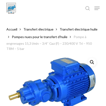
Skip
to
main
Close
content
Menu
Accueil
Transfert électrique
Transfert électrique huile
Pompes nues pour le transfert d'huile
Pompe à
engrenages 15,3 l/min – 3/4″ Gaz (F) – 230/400 V Tri – 950
TRM – 5 bar