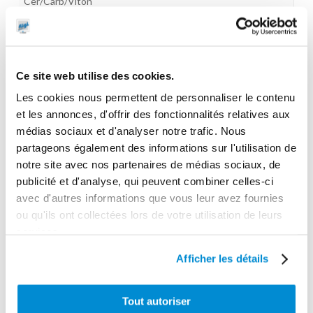
Cer/Carb/Viton
Longueur max distribution
100 m HMT
Gamme tarifaire
Ce site web utilise des cookies.
Equipements d'atelier
Les cookies nous permettent de personnaliser le contenu
et les annonces, d'offrir des fonctionnalités relatives aux
Poids (kg)
médias sociaux et d'analyser notre trafic. Nous
21.7
partageons également des informations sur l'utilisation de
Garantie
notre site avec nos partenaires de médias sociaux, de
2 ans
publicité et d'analyse, qui peuvent combiner celles-ci
avec d'autres informations que vous leur avez fournies
Gencode
ou qu'ils ont collectées lors de votre utilisation de leurs
3284660416730
services.
Afficher les détails
CES PRODUITS PEUVENT VOUS
Tout autoriser