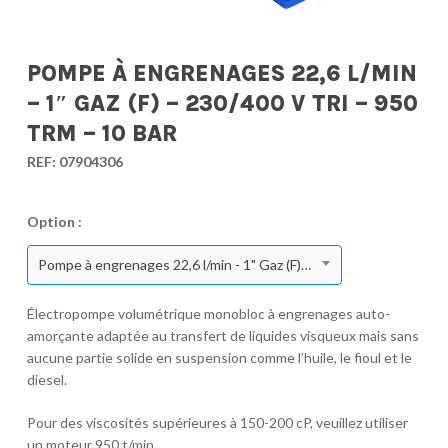
POMPE À ENGRENAGES 22,6 L/MIN
– 1″ GAZ (F) – 230/400 V TRI – 950
TRM – 10 BAR
REF:
07904306
Option :
Pompe à engrenages 22,6 l/min - 1" Gaz (F) - 230/400 V Tri - 950 TRM - 10 bar
Électropompe volumétrique monobloc à engrenages auto-
amorçante adaptée au transfert de liquides visqueux mais sans
aucune partie solide en suspension comme l’huile, le fioul et le
diesel.
Pour des viscosités supérieures à 150-200 cP, veuillez utiliser
un moteur 950 t/min.