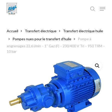
Skip
to
main
Close
content
Menu
Accueil
Transfert électrique
Transfert électrique huile
Pompes nues pour le transfert d'huile
Pompe à
engrenages 22,6 l/min – 1″ Gaz (F) – 230/400 V Tri – 950 TRM –
10 bar