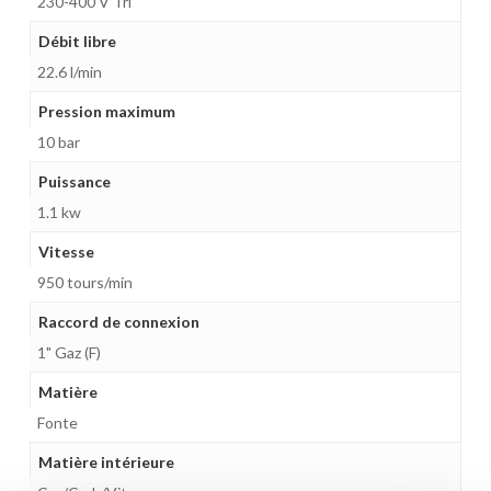
230-400 V Tri
Débit libre
22.6 l/min
Pression maximum
10 bar
Puissance
1.1 kw
Vitesse
950 tours/min
Raccord de connexion
1" Gaz (F)
Matière
Fonte
Matière intérieure