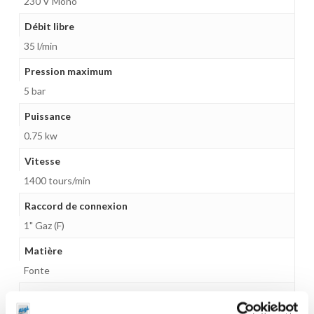
230 V Mono
Débit libre
35 l/min
Pression maximum
5 bar
Puissance
0.75 kw
Vitesse
1400 tours/min
Raccord de connexion
1" Gaz (F)
Matière
Fonte
Matière intérieure