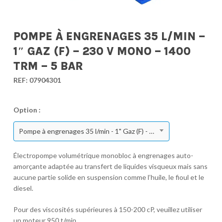
POMPE À ENGRENAGES 35 L/MIN –
1″ GAZ (F) – 230 V MONO – 1400
TRM – 5 BAR
REF:
07904301
Option :
Pompe à engrenages 35 l/min - 1" Gaz (F) - 230 V Mono - 1400 TRM - 5 bar
Électropompe volumétrique monobloc à engrenages auto-
amorçante adaptée au transfert de liquides visqueux mais sans
aucune partie solide en suspension comme l’huile, le fioul et le
diesel.
Pour des viscosités supérieures à 150-200 cP, veuillez utiliser
un moteur 950 t/min.