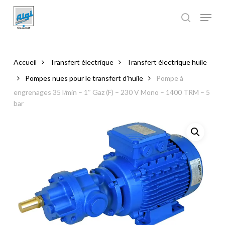
Skip
to
main
Close
content
Menu
Accueil
Transfert électrique
Transfert électrique huile
Pompes nues pour le transfert d'huile
Pompe à
engrenages 35 l/min – 1″ Gaz (F) – 230 V Mono – 1400 TRM – 5
bar