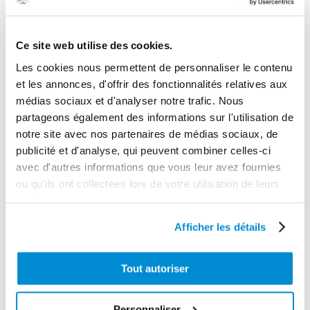
Cer/Carb/Viton
Longueur max distribution
Ce site web utilise des cookies.
50 m HMT
Les cookies nous permettent de personnaliser le contenu
Gamme tarifaire
et les annonces, d'offrir des fonctionnalités relatives aux
Equipements d'atelier
médias sociaux et d'analyser notre trafic. Nous
Poids (kg)
partageons également des informations sur l'utilisation de
notre site avec nos partenaires de médias sociaux, de
16.5
publicité et d'analyse, qui peuvent combiner celles-ci
Garantie
avec d'autres informations que vous leur avez fournies
2 ans
ou qu'ils ont collectées lors de votre utilisation de leurs
services.
Gencode
3284660416686
Afficher les détails
Tout autoriser
CES PRODUITS PEUVENT VOUS
Personnaliser