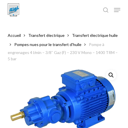
Skip
to
main
Close
content
Menu
Accueil
Transfert électrique
Transfert électrique huile
Pompes nues pour le transfert d'huile
Pompe à
engrenages 4 l/min – 3/8″ Gaz (F) – 230 V Mono – 1400 TRM –
5 bar