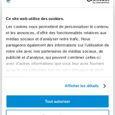
Cer/Carb/Viton
Longueur max distribution
50 m HMT
Ce site web utilise des cookies.
Gamme tarifaire
Les cookies nous permettent de personnaliser le contenu
et les annonces, d'offrir des fonctionnalités relatives aux
Equipements d'atelier
médias sociaux et d'analyser notre trafic. Nous
Poids (kg)
partageons également des informations sur l'utilisation de
6.6
notre site avec nos partenaires de médias sociaux, de
publicité et d'analyse, qui peuvent combiner celles-ci
Garantie
avec d'autres informations que vous leur avez fournies
2 ans
ou qu'ils ont collectées lors de votre utilisation de leurs
Gencode
services.
3284660416433
Afficher les détails
Tout autoriser
CES PRODUITS PEUVENT VOUS