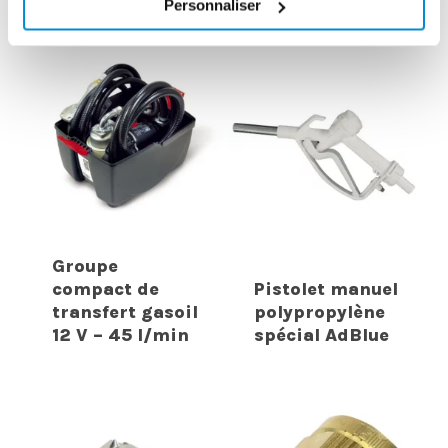
Personnaliser
INTERESSER
Groupe
compact de
Pistolet manuel
transfert gasoil
polypropylène
12 V – 45 l/min
spécial AdBlue