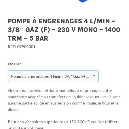
POMPE À ENGRENAGES 4 L/MIN –
3/8″ GAZ (F) – 230 V MONO – 1400
TRM – 5 BAR
REF:
07904001
Option :
Pompe à engrenages 4 l/min - 3/8" Gaz (F) - 230 V Mono - 1400 TRM - 5 bar
Électropompe volumétrique monobloc à engrenages auto-
amorçante adaptée au transfert de liquides visqueux mais sans
aucune partie solide en suspension comme l’huile, le fioul et le
diesel.
Pour des viscosités supérieures à 150-200 cP, veuillez utiliser
un moteur 950 t/min.