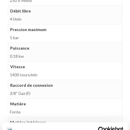
230 V Mono
Débit libre
4 l/min
Pression maximum
5 bar
Puissance
0.18 kw
Vitesse
1400 tours/min
Raccord de connexion
3/8" Gaz (F)
Matière
Fonte
Matière intérieure