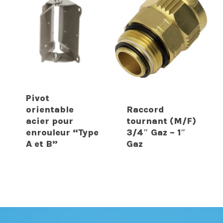
Pivot
orientable
Raccord
acier pour
tournant (M/F)
enrouleur “Type
3/4″ Gaz – 1″
A et B”
Gaz