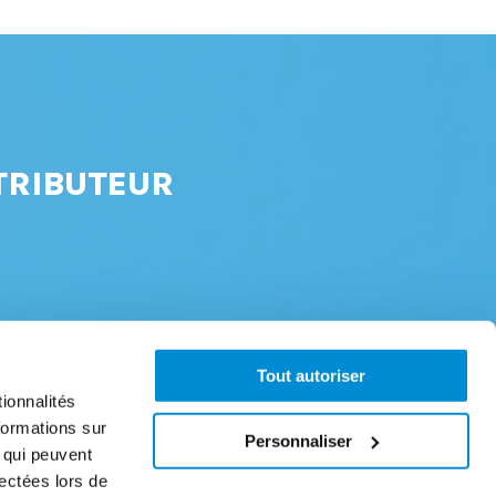
TRIBUTEUR
Tout autoriser
ionnalités
formations sur
À propos
Personnaliser
, qui peuvent
Notre priorité pour la qualité et la fiabilité
lectées lors de