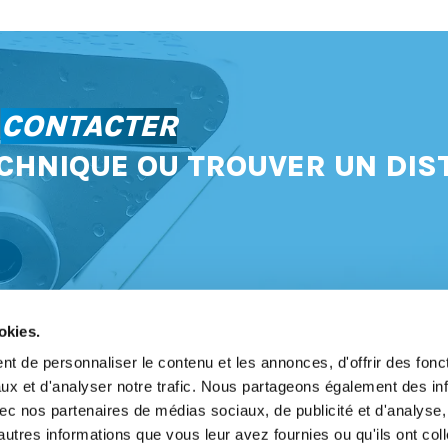
S
CONTACTER
CHNIQUE OU TROUVER UN DIS
okies.
t de personnaliser le contenu et les annonces, d'offrir des fonct
ux et d'analyser notre trafic. Nous partageons également des in
avoir
 avec nos partenaires de médias sociaux, de publicité et d'analyse
légales
autres informations que vous leur avez fournies ou qu'ils ont col