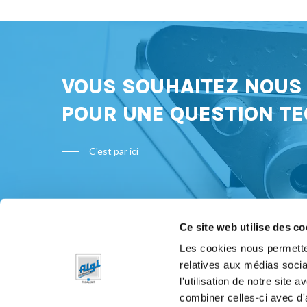
VOUS SOUHAITEZ NOU
POUR UNE QUESTION TE
C'est par ici
Ce site web utilise des co
Les cookies nous permetten
relatives aux médias socia
Bon à s
l'utilisation de notre site
Mentions 
combiner celles-ci avec d'