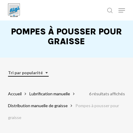
Skip
to
main
Close
content
Menu
POMPES À POUSSER POUR
GRAISSE
Tri par popularité
Accueil
Lubrification manuelle
6 résultats affichés
Distribution manuelle de graisse
Pompes à pousser pour
graisse