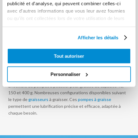
publicité et d'analyse, qui peuvent combiner celles-ci
avec d'autres informations que vous leur avez fournies
ou qu'ils ont collectées lors de votre utilisation de leurs
services.
Embout pour
Embout pour
Afficher les détails
graisseurs
graisseurs
cuvettes genre
calottes
Tout autoriser
lub
metrolub
Personnaliser
Ensemble de pompes à pousser pour graisse de capacité 40,
150 et 400 g. Nombreuses configurations disponibles suivant
le type de
graisseurs
à graisser. Ces
pompes à graisse
permettent une lubrification précise et efficace, adaptée à
chaque besoin.