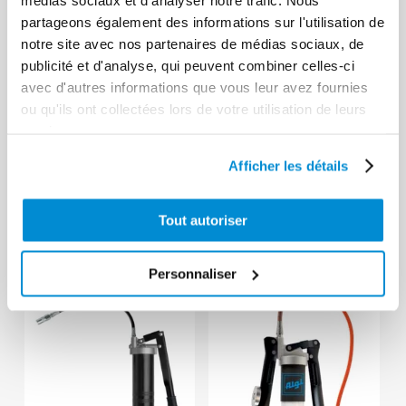
partageons également des informations sur l'utilisation de
notre site avec nos partenaires de médias sociaux, de
publicité et d'analyse, qui peuvent combiner celles-ci
avec d'autres informations que vous leur avez fournies
ou qu'ils ont collectées lors de votre utilisation de leurs
services.
Pompe à
Pompe à
graisse “Eco”
graisse
Afficher les détails
avec flexible et
translucide
agrafe 4 mors
non équipée
Tout autoriser
Personnaliser