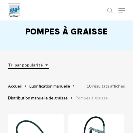
Skip
to
main
Close
content
Menu
POMPES À GRAISSE
Tri par popularité
Accueil
Lubrification manuelle
10 résultats affichés
Distribution manuelle de graisse
Pompes à graisse