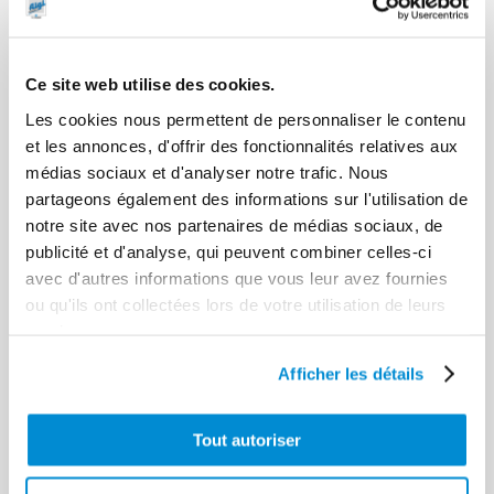
Ce site web utilise des cookies.
Les cookies nous permettent de personnaliser le contenu
Groupe
et les annonces, d'offrir des fonctionnalités relatives aux
distribution
médias sociaux et d'analyser notre trafic. Nous
AdBlue 230 V
partageons également des informations sur l'utilisation de
Groupe
éco pour cuve
distribution
IBC avec
notre site avec nos partenaires de médias sociaux, de
AdBlue 230 V
pistolet
publicité et d'analyse, qui peuvent combiner celles-ci
avec armoire
manuel
avec d'autres informations que vous leur avez fournies
ou qu'ils ont collectées lors de votre utilisation de leurs
services.
Afficher les détails
Tout autoriser