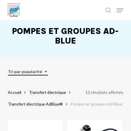
Skip
to
main
Close
content
Menu
POMPES ET GROUPES AD-
BLUE
Tri par popularité
Accueil
Transfert électrique
12 résultats affichés
Transfert électrique AdBlue®
Pompes et groupes Ad-Blue