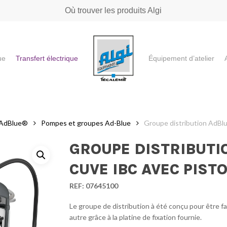
Où trouver les produits Algi
ue
Transfert électrique
Équipement d’atelier
e ou "ESC" pour fermer
e AdBlue®
Pompes et groupes Ad-Blue
Groupe distribution AdBlu
GROUPE DISTRIBUTI
CUVE IBC AVEC PIST
REF:
07645100
Le groupe de distribution à été conçu pour être f
autre grâce à la platine de fixation fournie.