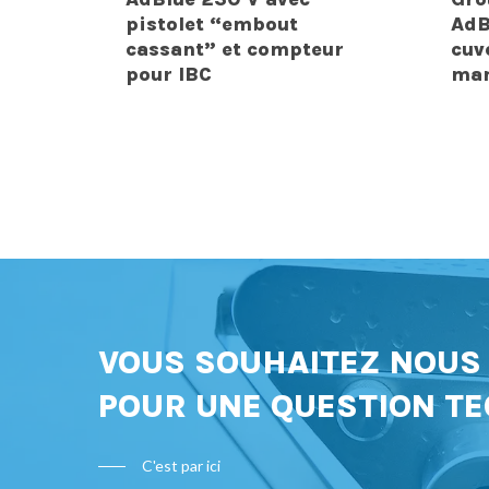
pistolet “embout
AdB
cassant” et compteur
cuv
pour IBC
man
VOUS SOUHAITEZ NOU
POUR UNE QUESTION TE
C'est par ici