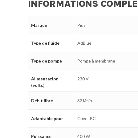
INFORMATIONS COMPL
Marque
Piusi
Type de fluide
AdBlue
Type de pompe
Pompe à membrane
Alimentation
230 V
(volts)
Débit libre
32 l/min
Adaptable pour
Cuve IBC
Puissance
400 W