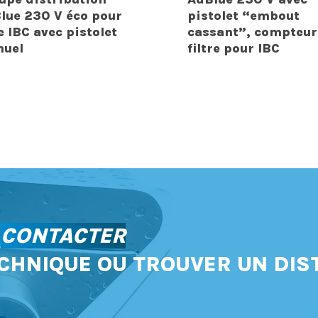
lue 230 V éco pour
pistolet “embout
e IBC avec pistolet
cassant”, compteur
uel
filtre pour IBC
S
CONTACTER
CHNIQUE OU TROUVER UN DIS