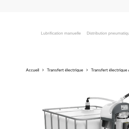
Skip
to
main
content
Lubrification manuelle
Distribution pneumatiq
Appuyez sur la touche "Entrée" pour faire votre recherch
Accueil
Transfert électrique
Transfert électriqu