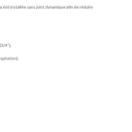
té installée sans joint dynamique afin de réduire
/4’’),
piration).