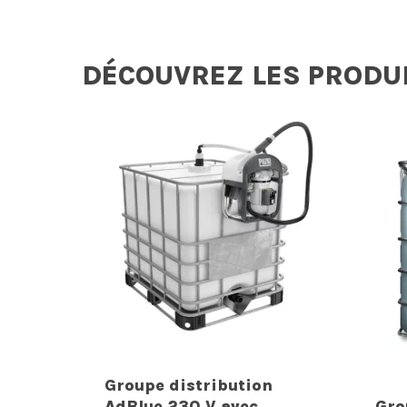
DÉCOUVREZ LES PRODU
Groupe distribution
AdBlue 230 V avec
Gro