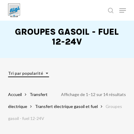
Skip
to
main
Close
content
Menu
GROUPES GASOIL - FUEL
12-24V
Tri par popularité
Accueil
Transfert
Affichage de 1–12 sur 14 résultats
électrique
Transfert électrique gasoil et fuel
Groupes
gasoil - fuel 12-24V