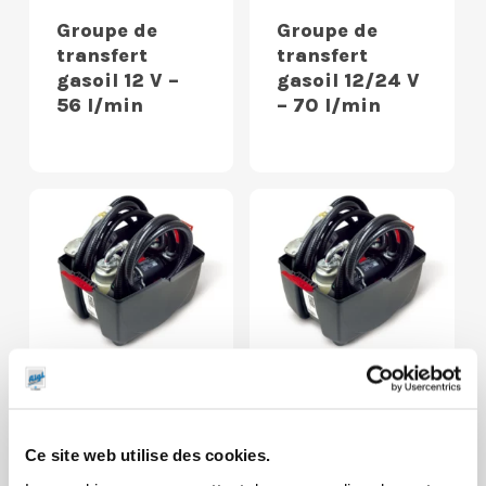
Groupe de
Groupe de
transfert
transfert
gasoil 12 V –
gasoil 12/24 V
56 l/min
– 70 l/min
Groupe
Groupe
compact de
compact de
transfert
transfert
Ce site web utilise des cookies.
gasoil 12 V –
gasoil 24 V –