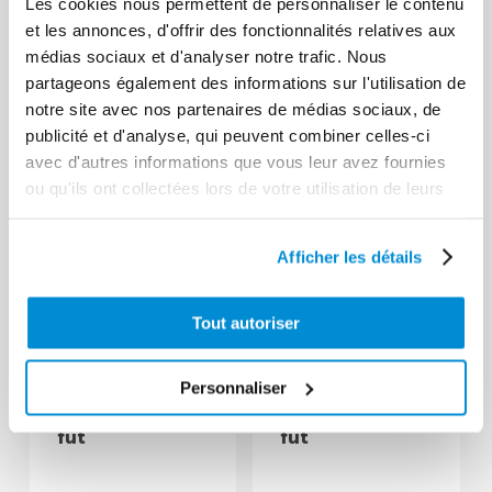
45 l/min
45 l/min
Les cookies nous permettent de personnaliser le contenu
et les annonces, d'offrir des fonctionnalités relatives aux
médias sociaux et d'analyser notre trafic. Nous
partageons également des informations sur l'utilisation de
notre site avec nos partenaires de médias sociaux, de
publicité et d'analyse, qui peuvent combiner celles-ci
avec d'autres informations que vous leur avez fournies
ou qu'ils ont collectées lors de votre utilisation de leurs
services.
Afficher les détails
Tout autoriser
Groupe de
Groupe de
transfert
transfert
gasoil 12 V –
gasoil 24 V –
Personnaliser
50 l/min pour
50 l/min pour
fût
fût