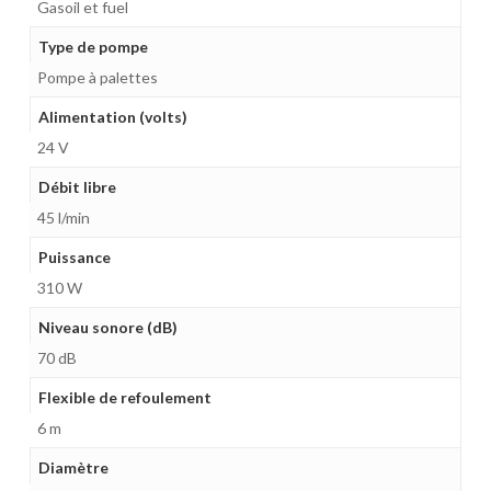
Gasoil et fuel
Type de pompe
Pompe à palettes
Alimentation (volts)
24 V
Débit libre
45 l/min
Puissance
310 W
Niveau sonore (dB)
70 dB
Flexible de refoulement
6 m
Diamètre