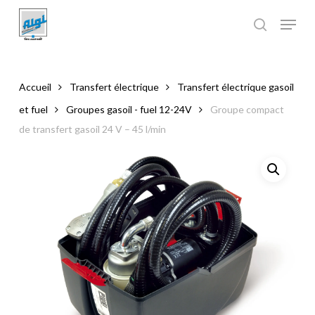
Skip
to
main
Close
content
Menu
Accueil
Transfert électrique
Transfert électrique gasoil
et fuel
Groupes gasoil - fuel 12-24V
Groupe compact
de transfert gasoil 24 V – 45 l/min