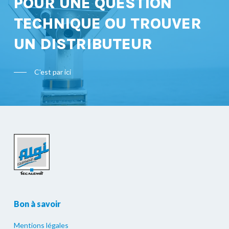
POUR UNE QUESTION
TECHNIQUE OU TROUVER
UN DISTRIBUTEUR
C'est par ici
Bon à savoir
Mentions légales