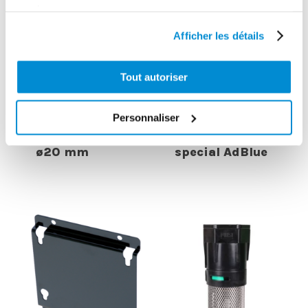
services.
Afficher les détails
Tout autoriser
Tuyau
Pivot
Personnaliser
caoutchouc
orientable pour
gasoil/huile
enrouleur 15 m
ø20 mm
special AdBlue