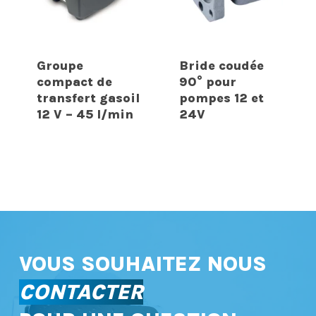
Groupe
Bride coudée
compact de
90° pour
transfert gasoil
pompes 12 et
12 V – 45 l/min
24V
VOUS SOUHAITEZ NOUS
CONTACTER