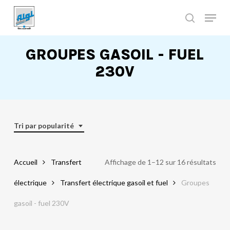
Skip
to
main
Close
content
Menu
GROUPES GASOIL - FUEL
230V
Tri par popularité
Accueil
Transfert
Affichage de 1–12 sur 16 résultats
électrique
Transfert électrique gasoil et fuel
Groupes
gasoil - fuel 230V