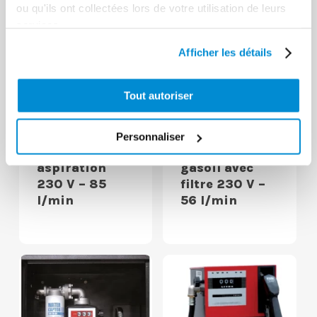
ou qu'ils ont collectées lors de votre utilisation de leurs
services.
Afficher les détails
Station
Tout autoriser
murale de
transfert
Armoire
gasoil avec
murale de
Personnaliser
filtre et
transfert
aspiration
gasoil avec
230 V – 85
filtre 230 V –
l/min
56 l/min