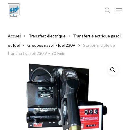
Skip
to
main
Close
content
Menu
Accueil
Transfert électrique
Transfert électrique gasoil
et fuel
Groupes gasoil - fuel 230V
Station murale de
transfert gasoil 230 V – 90 l/min