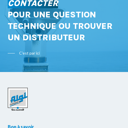
CONTACTER
POUR UNE QUESTION
TECHNIQUE OU TROUVER
UN DISTRIBUTEUR
C'est par ici
Bon à savoir