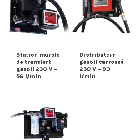
Station murale
Distributeur
de transfert
gasoil carrossé
gasoil 230 V –
230 V – 90
56 l/min
l/min