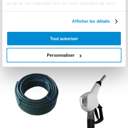
ou qu'ils ont collectées lors de votre utilisation de leurs
services.
Afficher les détails
Embout cannelé
Pistolet manuel
coudé 90° pour
de distribution
Tout autoriser
pompes 12 et
gasoil 120
24V
l/min
Personnaliser