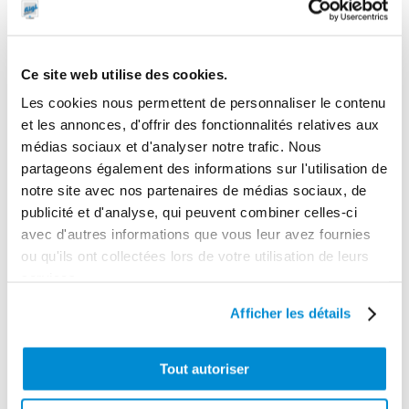
1
Dimensions en cm (L × l × h)
60 x 12 x 59
Ce site web utilise des cookies.
Les cookies nous permettent de personnaliser le contenu
Poids (kg)
et les annonces, d'offrir des fonctionnalités relatives aux
22.0000
médias sociaux et d'analyser notre trafic. Nous
Garantie
partageons également des informations sur l'utilisation de
2 ans
notre site avec nos partenaires de médias sociaux, de
publicité et d'analyse, qui peuvent combiner celles-ci
Gencode
avec d'autres informations que vous leur avez fournies
3284660419328
ou qu'ils ont collectées lors de votre utilisation de leurs
services.
Afficher les détails
CES PRODUITS PEUVENT VOUS
Tout autoriser
INTERESSER