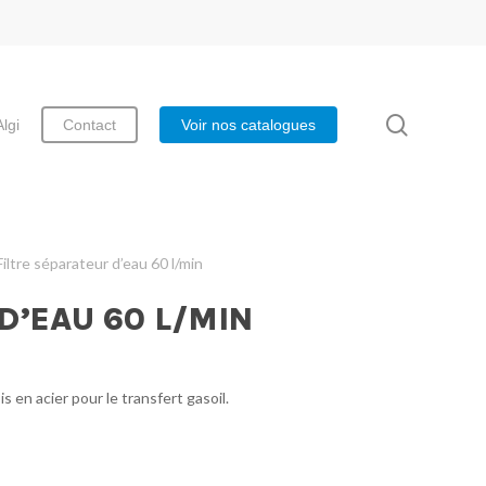
search
Algi
Contact
Voir nos catalogues
Filtre séparateur d’eau 60 l/min
D’EAU 60 L/MIN
s en acier pour le transfert gasoil.