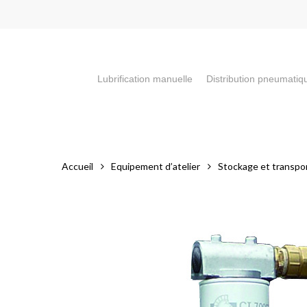
Skip
to
main
content
Lubrification manuelle
Distribution pneumatiq
Appuyez sur la touche "Entrée" pour faire votre recherch
Accueil
Equipement d’atelier
Stockage et transpor