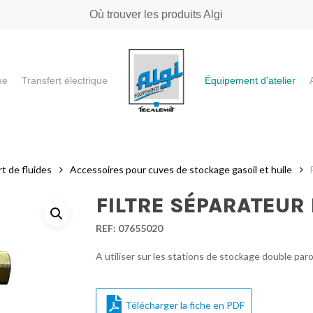
Où trouver les produits Algi
ue
Transfert électrique
Équipement d’atelier
e ou "ESC" pour fermer
t de fluides
Accessoires pour cuves de stockage gasoil et huile
FILTRE SÉPARATEUR 
REF:
07655020
A utiliser sur les stations de stockage double paroi
Télécharger la fiche en PDF