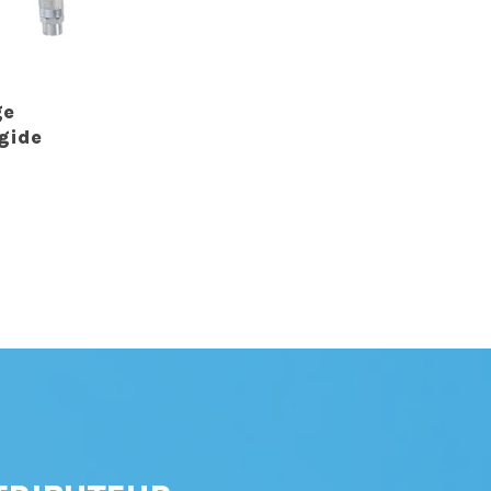
ge
gide