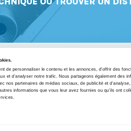
CHNIQUE OU TROUVER UN DIS
okies.
avoir
t de personnaliser le contenu et les annonces, d'offrir des fonct
ux et d'analyser notre trafic. Nous partageons également des in
légales
 avec nos partenaires de médias sociaux, de publicité et d'analyse
de confidentialité
autres informations que vous leur avez fournies ou qu'ils ont col
ervices.
e