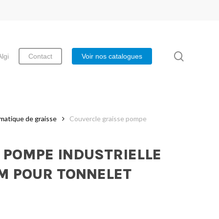
search
Algi
Contact
Voir nos catalogues
umatique de graisse
Couvercle graisse pompe
 POMPE INDUSTRIELLE
MM POUR TONNELET