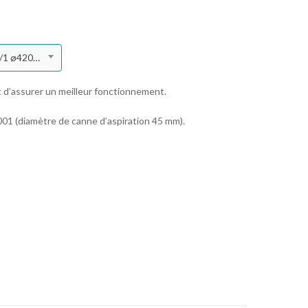
Couvercle graisse pompe industrielle 50/1 et 70/1 ø420 mm pour tonnelet 50/60 kg
t d’assurer un meilleur fonctionnement.
5001 (diamètre de canne d’aspiration 45 mm).