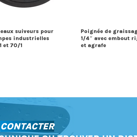
teaux suiveurs pour
Poignée de graissa
pes industrielles
1/4″ avec embout ri
1 et 70/1
et agrafe
S
CONTACTER