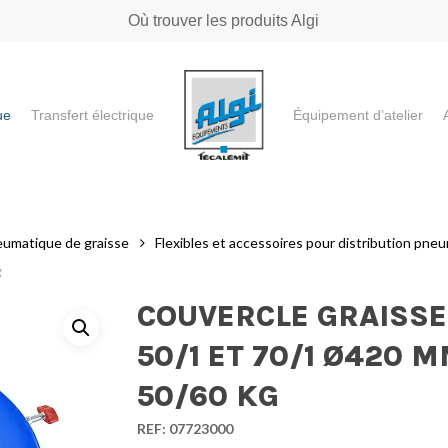
Où trouver les produits Algi
ue
Transfert électrique
Équipement d’atelier
e ou "ESC" pour fermer
eumatique de graisse
Flexibles et accessoires pour distribution pne
g
COUVERCLE GRAISSE
50/1 ET 70/1 Ø420 
50/60 KG
REF:
07723000