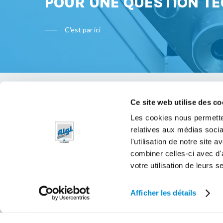
POUR UNE QUESTION TE
C'est par ici
Ce site web utilise des co
Bon à s
Les cookies nous permetten
relatives aux médias socia
Mentions 
l'utilisation de notre site
Politique 
combiner celles-ci avec d'
votre utilisation de leurs s
Afficher les détails
© 2026 Algi Equipements.
JETPULP - Agence Digital