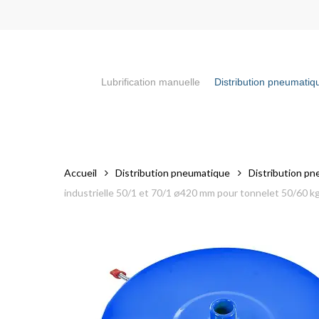
Skip
to
main
content
Lubrification manuelle
Distribution pneumatiq
Appuyez sur la touche "Entrée" pour faire votre recherch
Accueil
Distribution pneumatique
Distribution pn
industrielle 50/1 et 70/1 ø420 mm pour tonnelet 50/60 k