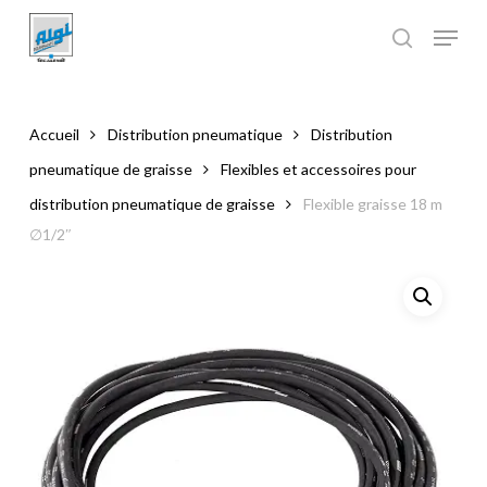
Skip
to
main
Close
content
Menu
Accueil
Distribution pneumatique
Distribution
pneumatique de graisse
Flexibles et accessoires pour
distribution pneumatique de graisse
Flexible graisse 18 m
∅1/2″