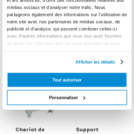
3284660414040
médias sociaux et d'analyser notre trafic. Nous
partageons également des informations sur l'utilisation de
notre site avec nos partenaires de médias sociaux, de
publicité et d'analyse, qui peuvent combiner celles-ci
avec d'autres informations que vous leur avez fournies
CES PRODUITS PEUVENT VOUS
ou qu'ils ont collectées lors de votre utilisation de leurs
INTERESSER
services.
Afficher les détails
Tout autoriser
Personnaliser
Chariot de
Support