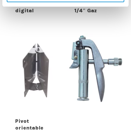
avec compteur
filtre et huileur
digital
1/4″ Gaz
Pivot
orientable