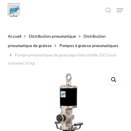
Skip
to
main
Close
content
Menu
Accueil
Distribution pneumatique
Distribution
pneumatique de graisse
Pompes à graisse pneumatiques
Pompe pneumatique de graissage industrielle 20/1 pour
tonnelet 50 kg