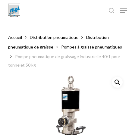
Skip
to
main
Close
content
Menu
Accueil
Distribution pneumatique
Distribution
pneumatique de graisse
Pompes à graisse pneumatiques
Pompe pneumatique de graissage industrielle 40/1 pour
tonnelet 50 kg