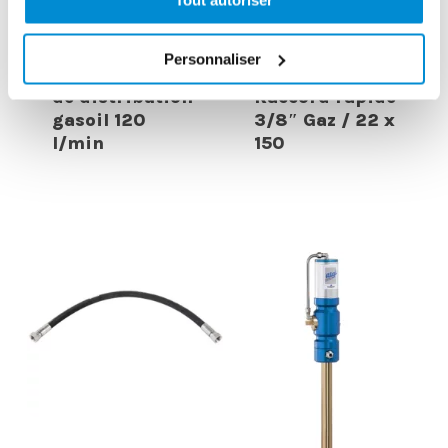
Tout autoriser
Personnaliser
Pistolet manuel
de distribution
Raccord rapide
gasoil 120
3/8″ Gaz / 22 x
l/min
150