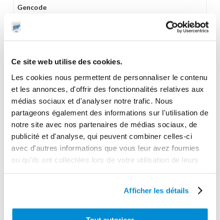
Gencode
3284660416884
Poids
26,3 kg
Ce site web utilise des cookies.
Les cookies nous permettent de personnaliser le contenu
et les annonces, d'offrir des fonctionnalités relatives aux
médias sociaux et d'analyser notre trafic. Nous
CES PRODUITS PEUVENT VOUS
partageons également des informations sur l'utilisation de
INTERESSER
notre site avec nos partenaires de médias sociaux, de
publicité et d'analyse, qui peuvent combiner celles-ci
avec d'autres informations que vous leur avez fournies
ou qu'ils ont collectées lors de votre utilisation de leurs
services.
Afficher les détails