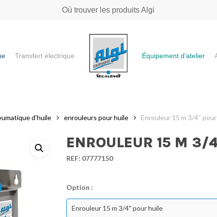
Où trouver les produits Algi
ue
Transfert électrique
Équipement d’atelier
e ou "ESC" pour fermer
eumatique d’huile
enrouleurs pour huile
Enrouleur 15 m 3/4″ pour
ENROULEUR 15 M 3/4
REF:
07777150
Option :
Enrouleur 15 m 3/4" pour huile