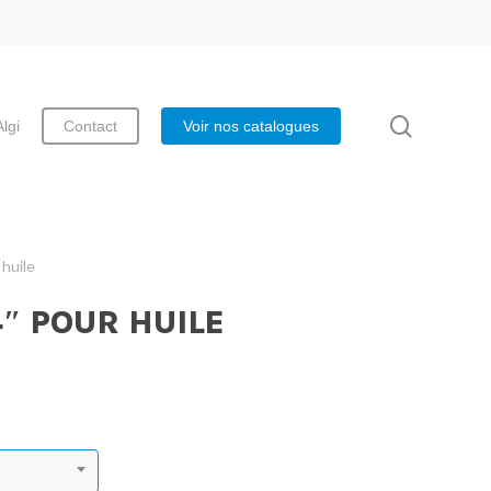
search
Algi
Contact
Voir nos catalogues
 huile
″ POUR HUILE