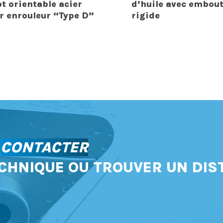
ot orientable acier
d’huile avec embou
r enrouleur “Type D”
rigide
S
CONTACTER
CHNIQUE OU TROUVER UN DIS