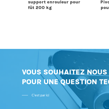
support enrouleur pour
Piv
fût 200 kg
pou
VOUS SOUHAITEZ NOU
POUR UNE QUESTION TE
C'est par ici