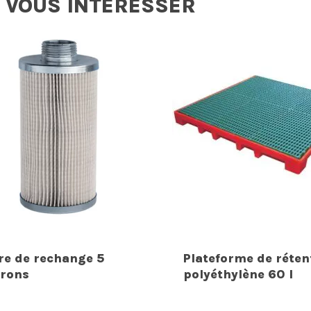
 VOUS INTERESSER
tre de rechange 5
Plateforme de réten
rons
polyéthylène 60 l