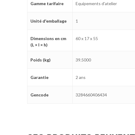
Gamme tarifaire
Equipements d'atelier
Unité d'emballage
1
Dimensions en cm
60 x 17 x 55
(L × l × h)
Poids (kg)
39.5000
Garantie
2 ans
Gencode
3284660406434