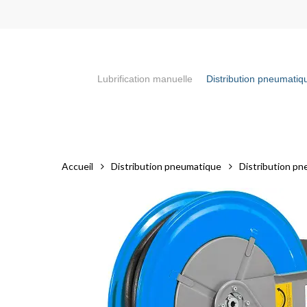
Skip
to
main
content
Lubrification manuelle
Distribution pneumatiq
Appuyez sur la touche "Entrée" pour faire votre recherch
Accueil
Distribution pneumatique
Distribution pn