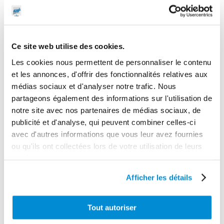
1
Dimensions en cm (L × l × h)
60 x 17 x 59
Ce site web utilise des cookies.
Poids (kg)
Les cookies nous permettent de personnaliser le contenu
22.0000
et les annonces, d'offrir des fonctionnalités relatives aux
médias sociaux et d'analyser notre trafic. Nous
Garantie
partageons également des informations sur l'utilisation de
2 ans
notre site avec nos partenaires de médias sociaux, de
Gencode
publicité et d'analyse, qui peuvent combiner celles-ci
avec d'autres informations que vous leur avez fournies
3284660419342
ou qu'ils ont collectées lors de votre utilisation de leurs
services.
Afficher les détails
CES PRODUITS PEUVENT VOUS
INTERESSER
Tout autoriser