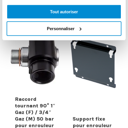
enrouleur 8 m
enrouleur 15 m
spécial AdBlue
special AdBlue
Tout autoriser
Personnaliser
Raccord
tournant 90° 1″
Gaz (F) / 3/4″
Gaz (M) 50 bar
Support fixe
pour enrouleur
pour enrouleur