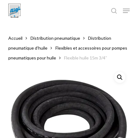
Skip
to
main
Close
content
Menu
Accueil
Distribution pneumatique
Distribution
pneumatique d’huile
Flexibles et accessoires pour pompes
pneumatiques pour huile
Flexible huile 15m 3/4″