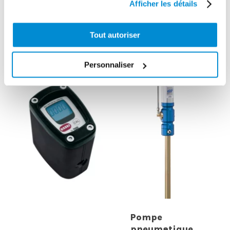
Afficher les détails
enrouleur pour
tournant (M/F)
fût 200 kg
1/4″ Gaz
Tout autoriser
Personnaliser
Pompe
pneumatique