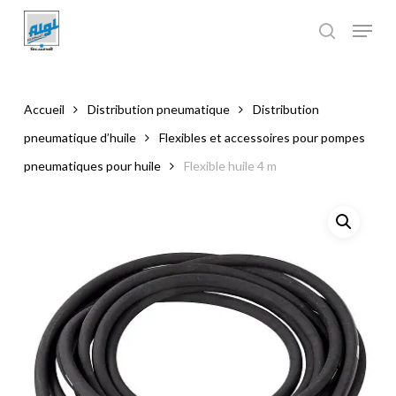
Skip
to
main
Close
content
Menu
Accueil
Distribution pneumatique
Distribution
pneumatique d’huile
Flexibles et accessoires pour pompes
pneumatiques pour huile
Flexible huile 4 m