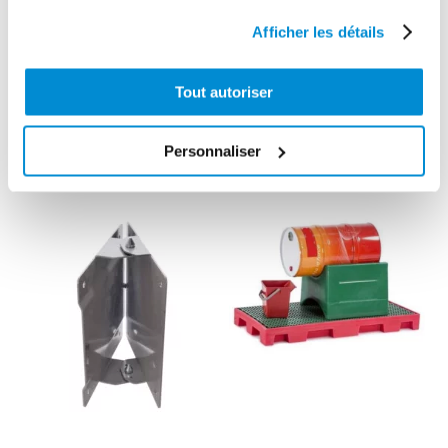
Pivot
Afficher les détails
orientable
Pivot
acier pour
orientable pour
enrouleur “Type
enrouleur 8 m
Tout autoriser
A et B”
spécial AdBlue
Personnaliser