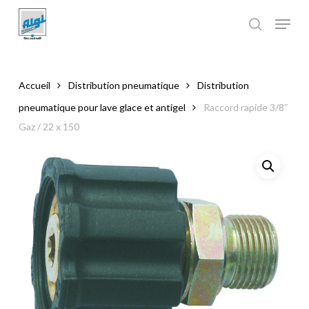
Skip
to
main
Close
content
Menu
Accueil
Distribution pneumatique
Distribution
pneumatique pour lave glace et antigel
Raccord rapide 3/8″
Gaz / 22 x 150