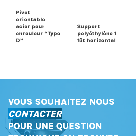
Pivot
orientable
acier pour
Support
enrouleur “Type
polyéthylène 1
D”
fût horizontal
VOUS SOUHAITEZ NOUS
CONTACTER
POUR UNE QUESTION