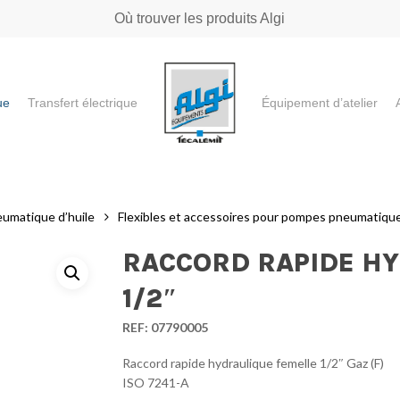
Où trouver les produits Algi
ue
Transfert électrique
Équipement d’atelier
e ou "ESC" pour fermer
eumatique d’huile
Flexibles et accessoires pour pompes pneumatique
RACCORD RAPIDE HY
1/2″
REF:
07790005
Raccord rapide hydraulique femelle 1/2″ Gaz (F)
ISO 7241-A