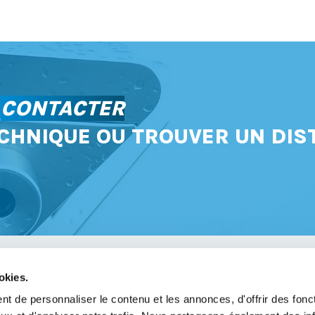
S
CONTACTER
CHNIQUE OU TROUVER UN DIS
okies.
avoir
t de personnaliser le contenu et les annonces, d'offrir des fonct