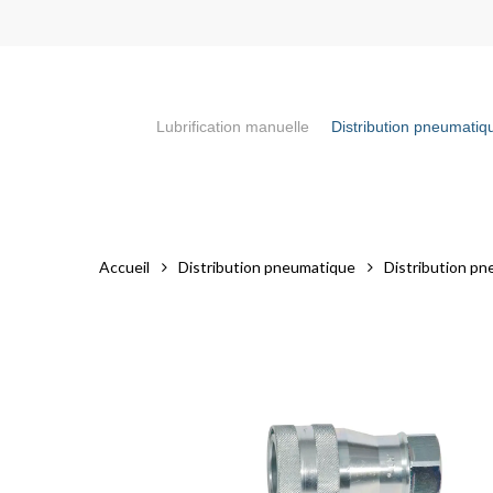
Skip
to
main
content
Lubrification manuelle
Distribution pneumatiq
Appuyez sur la touche "Entrée" pour faire votre recherch
Accueil
Distribution pneumatique
Distribution pn