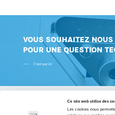
VOUS SOUHAITEZ NOU
POUR UNE QUESTION TE
C'est par ici
Ce site web utilise des co
Bon à s
Les cookies nous permetten