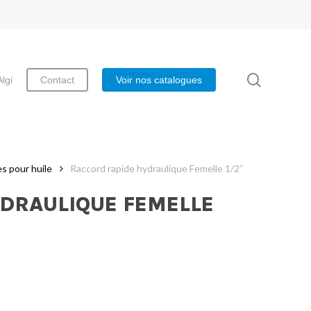
search
Algi
Contact
Voir nos catalogues
s pour huile
Raccord rapide hydraulique Femelle 1/2″
DRAULIQUE FEMELLE