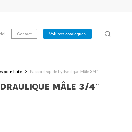
search
Algi
Contact
Voir nos catalogues
s pour huile
Raccord rapide hydraulique Mâle 3/4″
DRAULIQUE MÂLE 3/4″