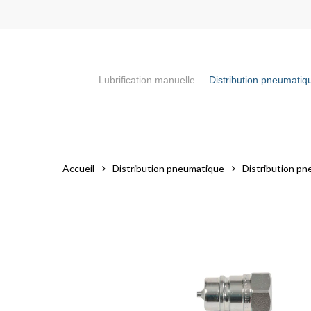
Skip
to
main
content
Lubrification manuelle
Distribution pneumatiq
Appuyez sur la touche "Entrée" pour faire votre recherch
Accueil
Distribution pneumatique
Distribution pn