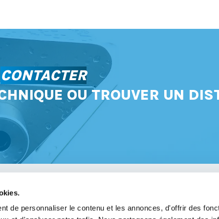
S
CONTACTER
CHNIQUE OU TROUVER UN DIS
okies.
avoir
t de personnaliser le contenu et les annonces, d'offrir des fonct