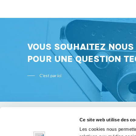
VOUS SOUHAITEZ NOU
POUR UNE QUESTION TE
C'est par ici
Ce site web utilise des co
Bon à s
Les cookies nous permetten