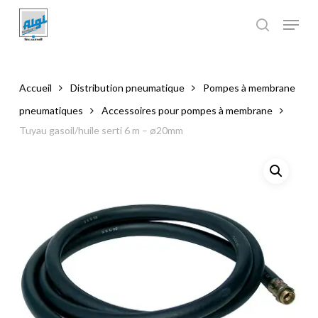
Skip
to
main
Close
content
Menu
Accueil
Distribution pneumatique
Pompes à membrane
pneumatiques
Accessoires pour pompes à membrane
Tuyau gasoil/huile serti 6 m – ø20mm