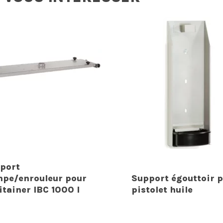
port
pe/enrouleur pour
Support égouttoir 
itainer IBC 1000 l
pistolet huile