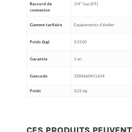
Raccord de
3/4" Gaz (F/F)
connexion
Gamme tarifaire
Equipements d'atelier
Poids (kg)
0.3100
Garantie
1 an
Gencode
3284660415634
Poids
0,31 kg
CES PRODUITS PEUVENT