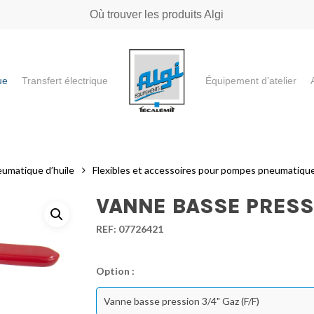
Où trouver les produits Algi
ue
Transfert électrique
Équipement d’atelier
e ou "ESC" pour fermer
eumatique d’huile
Flexibles et accessoires pour pompes pneumatique
VANNE BASSE PRESSI
REF:
07726421
Option :
Vanne basse pression 3/4" Gaz (F/F)