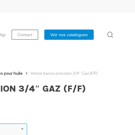
search
Algi
Contact
Voir nos catalogues
s pour huile
Vanne basse pression 3/4″ Gaz (F/F)
ON 3/4″ GAZ (F/F)