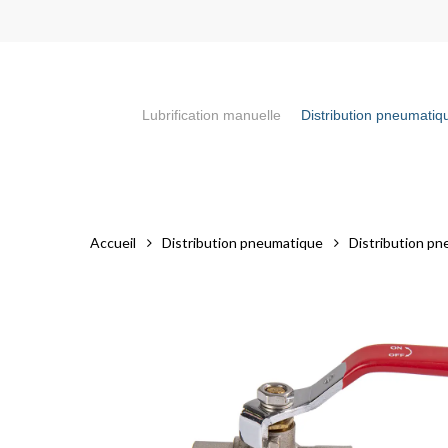
Skip
to
main
content
Lubrification manuelle
Distribution pneumatiq
Appuyez sur la touche "Entrée" pour faire votre recherch
Accueil
Distribution pneumatique
Distribution pn