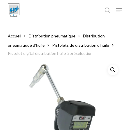
Skip
to
main
Close
content
Menu
Accueil
Distribution pneumatique
Distribution
pneumatique d’huile
Pistolets de distribution d'huile
Pistolet digital distribution huile à présélection