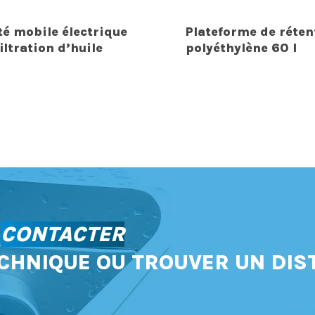
té mobile électrique
Plateforme de réten
iltration d’huile
polyéthylène 60 l
S
CONTACTER
CHNIQUE OU TROUVER UN DIS