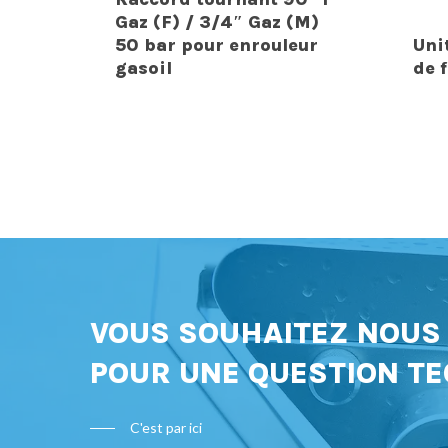
Gaz (F) / 3/4″ Gaz (M)
50 bar pour enrouleur
Uni
gasoil
de f
VOUS SOUHAITEZ NOU
POUR UNE QUESTION TE
C'est par ici