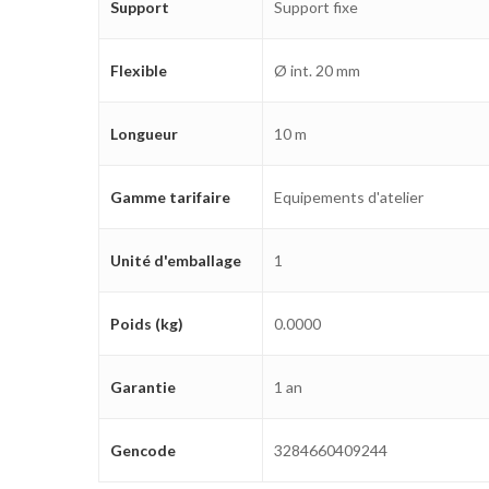
Support
Support fixe
Flexible
Ø int. 20 mm
Longueur
10 m
Gamme tarifaire
Equipements d'atelier
Unité d'emballage
1
Poids (kg)
0.0000
Garantie
1 an
Gencode
3284660409244