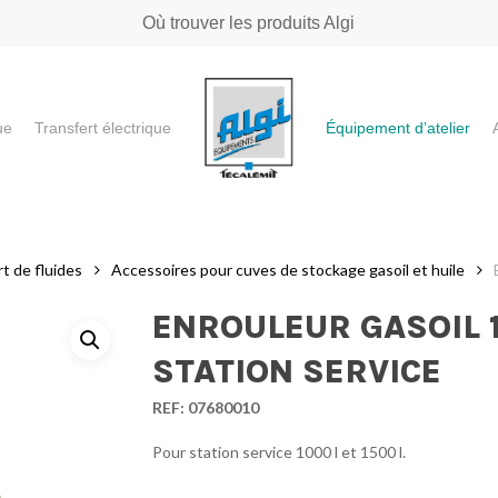
Où trouver les produits Algi
ue
Transfert électrique
Équipement d’atelier
e ou "ESC" pour fermer
t de fluides
Accessoires pour cuves de stockage gasoil et huile
ENROULEUR GASOIL 
STATION SERVICE
REF:
07680010
Pour station service 1000 l et 1500 l.