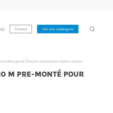
search
Algi
Contact
Voir nos catalogues
Enrouleur gasoil 10 m pre-monté pour station service
10 M PRE-MONTÉ POUR