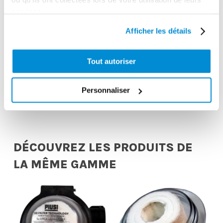
services.
Afficher les détails
Pistolet manuel
Pistolet manuel
de distribution
Tout autoriser
polypropylène
gasoil 150
spécial AdBlue
l/min
Personnaliser
DÉCOUVREZ LES PRODUITS DE
LA MÊME GAMME