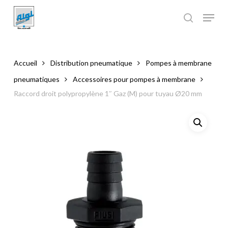
Skip
to
main
Close
content
Menu
Accueil
Distribution pneumatique
Pompes à membrane
pneumatiques
Accessoires pour pompes à membrane
Raccord droit polypropylène 1″ Gaz (M) pour tuyau Ø20 mm