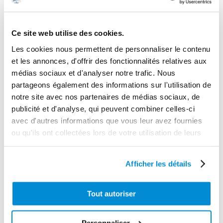
Adaptateur Ø 56 mm pour fût plastique.
Gamme tarifaire
Ce site web utilise des cookies.
Equipements d'atelier
Les cookies nous permettent de personnaliser le contenu
Garantie
et les annonces, d'offrir des fonctionnalités relatives aux
1 an
médias sociaux et d'analyser notre trafic. Nous
partageons également des informations sur l'utilisation de
Gencode
notre site avec nos partenaires de médias sociaux, de
3284660415801
publicité et d'analyse, qui peuvent combiner celles-ci
avec d'autres informations que vous leur avez fournies
ou qu'ils ont collectées lors de votre utilisation de leurs
services.
CES PRODUITS PEUVENT VOUS
Afficher les détails
INTERESSER
Tout autoriser
Personnaliser