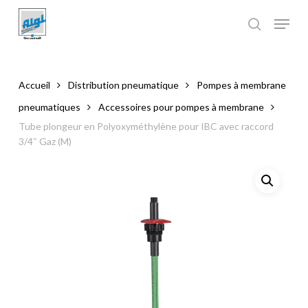
Skip
to
main
Close
content
Menu
Accueil
Distribution pneumatique
Pompes à membrane
pneumatiques
Accessoires pour pompes à membrane
Tube plongeur en Polyoxyméthylène pour IBC avec raccord
3/4″ Gaz (M)