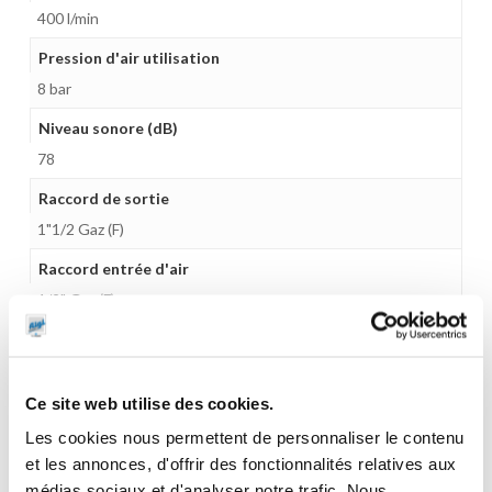
400 l/min
Pression d'air utilisation
8 bar
Niveau sonore (dB)
78
Raccord de sortie
1"1/2 Gaz (F)
Raccord entrée d'air
1/2" Gaz (F)
Matière
Aluminium
Ce site web utilise des cookies.
Taille max des particules
Les cookies nous permettent de personnaliser le contenu
8 mm
et les annonces, d'offrir des fonctionnalités relatives aux
Longueur max d'aspiration
médias sociaux et d'analyser notre trafic. Nous