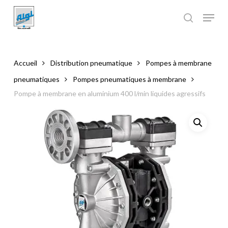
Skip
to
main
Close
content
Menu
Accueil
Distribution pneumatique
Pompes à membrane
pneumatiques
Pompes pneumatiques à membrane
Pompe à membrane en aluminium 400 l/min liquides agressifs