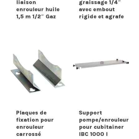
liaison
graissage 1/4″
enrouleur huile
avec embout
1,5 m 1/2″ Gaz
rigide et agrafe
Plaques de
Support
fixation pour
pompe/enrouleur
enrouleur
pour cubitainer
carrossé
IBC 1000 l