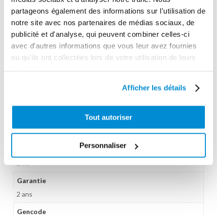
5 m
partageons également des informations sur l'utilisation de
notre site avec nos partenaires de médias sociaux, de
Longueur max distribution
publicité et d'analyse, qui peuvent combiner celles-ci
80 m
avec d'autres informations que vous leur avez fournies
Gamme tarifaire
ou qu'ils ont collectées lors de votre utilisation de leurs
services.
Equipements d'atelier
Unité d'emballage
Afficher les détails
1
Tout autoriser
Dimensions en cm (L × l × h)
45 x 26 x 56
Personnaliser
Poids (kg)
24.8
Garantie
2 ans
Gencode