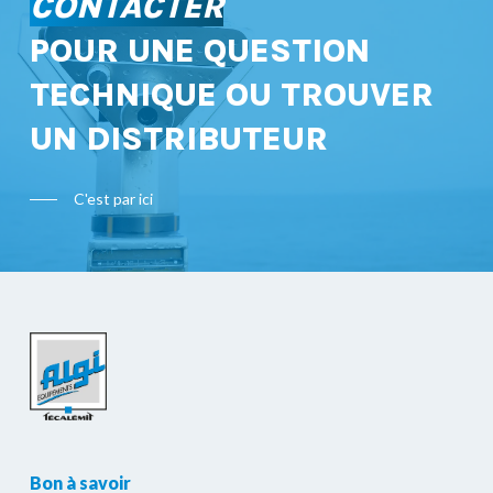
CONTACTER
POUR UNE QUESTION
TECHNIQUE OU TROUVER
UN DISTRIBUTEUR
C'est par ici
Bon à savoir