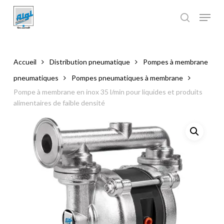
Skip
to
main
Close
content
Menu
Accueil
Distribution pneumatique
Pompes à membrane
pneumatiques
Pompes pneumatiques à membrane
Pompe à membrane en inox 35 l/min pour liquides et produits
alimentaires de faible densité