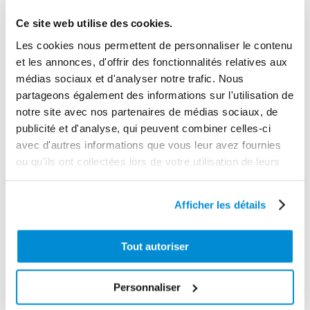
Inox 316L électropoli
Ce site web utilise des cookies.
Taille max des particules
Les cookies nous permettent de personnaliser le contenu
et les annonces, d'offrir des fonctionnalités relatives aux
3 mm
médias sociaux et d'analyser notre trafic. Nous
Longueur max d'aspiration
partageons également des informations sur l'utilisation de
5 m
notre site avec nos partenaires de médias sociaux, de
publicité et d'analyse, qui peuvent combiner celles-ci
Longueur max distribution
avec d'autres informations que vous leur avez fournies
70 m
ou qu'ils ont collectées lors de votre utilisation de leurs
Gamme tarifaire
services.
Equipements d'atelier
Afficher les détails
Unité d'emballage
1
Tout autoriser
Dimensions en cm (L × l × h)
19 x 11 x 20
Personnaliser
Poids (kg)