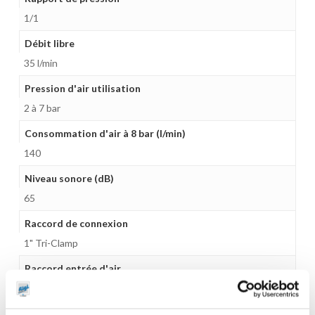
1/1
Débit libre
35 l/min
Pression d'air utilisation
2 à 7 bar
Consommation d'air à 8 bar (l/min)
140
Niveau sonore (dB)
65
Raccord de connexion
1" Tri-Clamp
Raccord entrée d'air
1/4" Gaz (F)
Matière