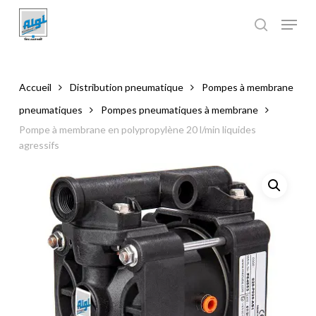
Skip
to
main
Close
content
Menu
Accueil
Distribution pneumatique
Pompes à membrane
pneumatiques
Pompes pneumatiques à membrane
Pompe à membrane en polypropylène 20 l/min liquides
agressifs