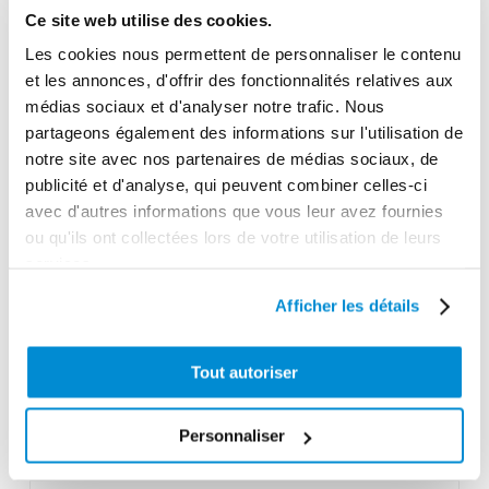
Taille max des particules
Ce site web utilise des cookies.
2,5 mm
Les cookies nous permettent de personnaliser le contenu
et les annonces, d'offrir des fonctionnalités relatives aux
Longueur max d'aspiration
médias sociaux et d'analyser notre trafic. Nous
5 m
partageons également des informations sur l'utilisation de
Longueur max distribution
notre site avec nos partenaires de médias sociaux, de
70 m
publicité et d'analyse, qui peuvent combiner celles-ci
avec d'autres informations que vous leur avez fournies
Gamme tarifaire
ou qu'ils ont collectées lors de votre utilisation de leurs
Equipements d'atelier
services.
Unité d'emballage
Afficher les détails
1
Dimensions en cm (L × l × h)
Tout autoriser
15 x 10 x 17
Poids (kg)
Personnaliser
1.4300