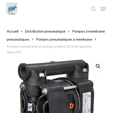
Skip
to
main
Close
content
Menu
Accueil
Distribution pneumatique
Pompes à membrane
pneumatiques
Pompes pneumatiques à membrane
Pompe à membrane en polypropylène 35 l/min liquides
agressifs