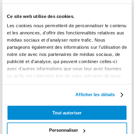
Taille max des particules
3 mm
Ce site web utilise des cookies.
Longueur max d'aspiration
Les cookies nous permettent de personnaliser le contenu
5 m
et les annonces, d'offrir des fonctionnalités relatives aux
médias sociaux et d'analyser notre trafic. Nous
Longueur max distribution
partageons également des informations sur l'utilisation de
70 m
notre site avec nos partenaires de médias sociaux, de
Gamme tarifaire
publicité et d'analyse, qui peuvent combiner celles-ci
avec d'autres informations que vous leur avez fournies
Equipements d'atelier
ou qu'ils ont collectées lors de votre utilisation de leurs
Unité d'emballage
services.
1
Afficher les détails
Dimensions en cm (L × l × h)
18 x 11 x 19
Tout autoriser
Poids (kg)
2.1800
Personnaliser