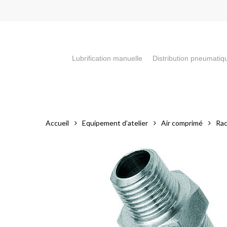
Skip
to
main
content
Lubrification manuelle
Distribution pneumatiq
Appuyez sur la touche "Entrée" pour faire votre recherch
Accueil
Equipement d’atelier
Air comprimé
Rac