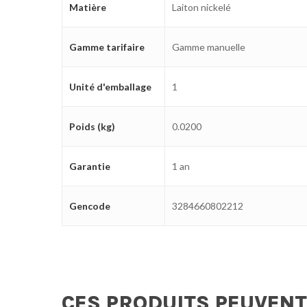
Matière
Laiton nickelé
Gamme tarifaire
Gamme manuelle
Unité d'emballage
1
Poids (kg)
0.0200
Garantie
1 an
Gencode
3284660802212
CES PRODUITS PEUVENT