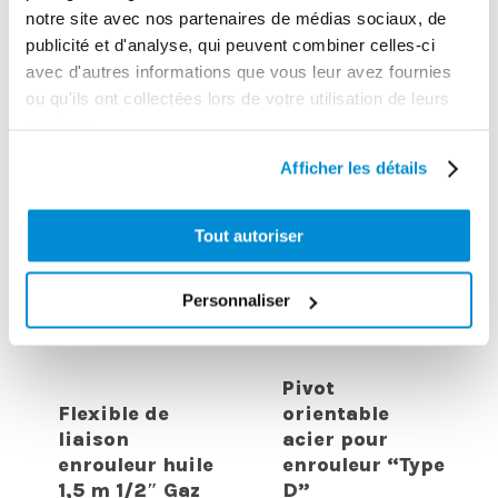
INTERESSER
notre site avec nos partenaires de médias sociaux, de
publicité et d'analyse, qui peuvent combiner celles-ci
avec d'autres informations que vous leur avez fournies
ou qu'ils ont collectées lors de votre utilisation de leurs
services.
Afficher les détails
Tout autoriser
Personnaliser
Pivot
Flexible de
orientable
liaison
acier pour
enrouleur huile
enrouleur “Type
1,5 m 1/2″ Gaz
D”