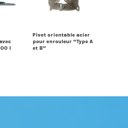
Pivot orientable acier
avec
pour enrouleur “Type A
000 l
et B”