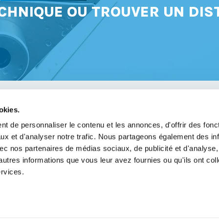
CHNIQUE OU TROUVER UN DIS
okies.
avoir
t de personnaliser le contenu et les annonces, d'offrir des fonct
ux et d'analyser notre trafic. Nous partageons également des in
légales
 avec nos partenaires de médias sociaux, de publicité et d'analyse
de confidentialité
autres informations que vous leur avez fournies ou qu'ils ont col
ervices.