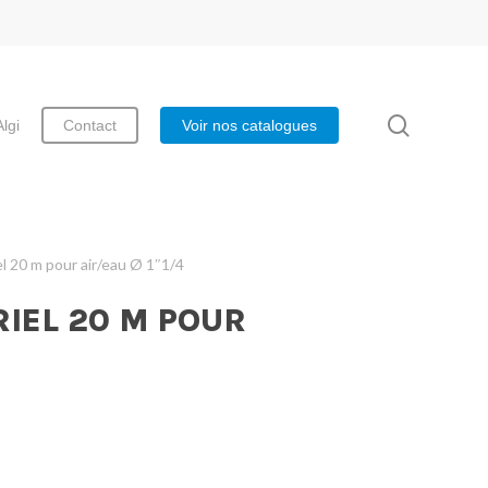
search
Algi
Contact
Voir nos catalogues
el 20 m pour air/eau Ø 1″1/4
IEL 20 M POUR