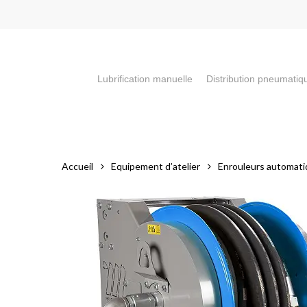
Skip
to
main
content
Lubrification manuelle
Distribution pneumatiq
Appuyez sur la touche "Entrée" pour faire votre recherch
Accueil
Equipement d’atelier
Enrouleurs automat