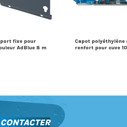
port fixe pour
Capot polyéthylène 
ouleur AdBlue 8 m
renfort pour cuve 1
S
CONTACTER