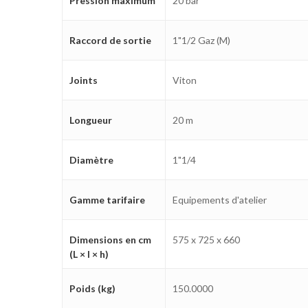
Pression maximum
20 bar
Raccord de sortie
1"1/2 Gaz (M)
Joints
Viton
Longueur
20 m
Diamètre
1"1/4
Gamme tarifaire
Equipements d'atelier
Dimensions en cm
575 x 725 x 660
(L × l × h)
Poids (kg)
150.0000