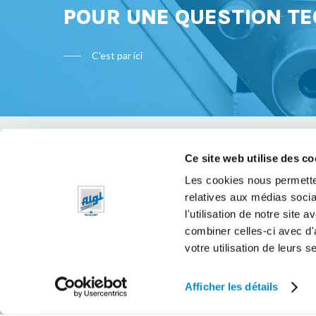
POUR UNE QUESTION TE
C'est par ici
Ce site web utilise des co
Bon à s
Les cookies nous permetten
relatives aux médias socia
Mentions 
l'utilisation de notre site
Politique 
combiner celles-ci avec d'
votre utilisation de leurs s
Afficher les détails