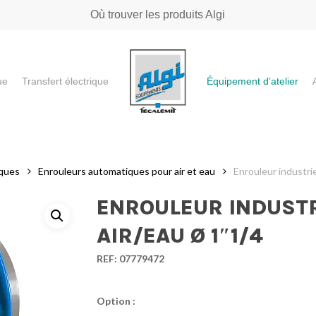
Où trouver les produits Algi
ue
Transfert électrique
Équipement d’atelier
e ou "ESC" pour fermer
iques
Enrouleurs automatiques pour air et eau
Enrouleur industri
ENROULEUR INDUSTR
AIR/EAU Ø 1″1/4
REF:
07779472
Option :