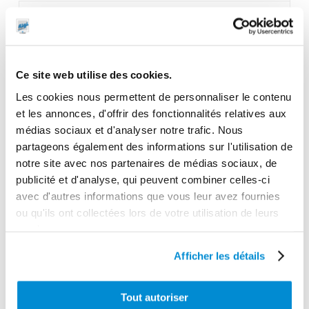
Unité d'emballage
1
Dimensions en cm (L × l × h)
Ce site web utilise des cookies.
43,5 x 40 x 9,5
Les cookies nous permettent de personnaliser le contenu
Poids (kg)
et les annonces, d'offrir des fonctionnalités relatives aux
25.1500
médias sociaux et d'analyser notre trafic. Nous
Garantie
partageons également des informations sur l'utilisation de
notre site avec nos partenaires de médias sociaux, de
2 ans
publicité et d'analyse, qui peuvent combiner celles-ci
Gencode
avec d'autres informations que vous leur avez fournies
3284660403877
ou qu'ils ont collectées lors de votre utilisation de leurs
services.
Afficher les détails
CES PRODUITS PEUVENT VOUS
Tout autoriser